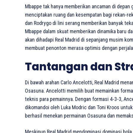
Mbappe tak hanya memberikan ancaman di depan g
menciptakan ruang dan kesempatan bagi rekan-reka
dan Rodrygo di lini serang memberikan banyak tek
Mbappe dalam skuat memberikan dinamika baru da
akan dihadapi Real Madrid di sepanjang musim komp
membuat penonton merasa optimis dengan perjalan
Tantangan dan Stra
Di bawah arahan Carlo Ancelotti, Real Madrid mena
Osasuna. Ancelotti memilih buat memainkan for
teknis para pemainnya. Dengan formasi 4-3-3, Ance
dikomandoi oleh Luka Modric dan Toni Kroos untuk 
berhasil menekan permainan Osasuna dan memaksa
Meskipun Real Madrid mendominasi dominasi bola