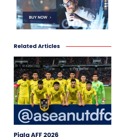
Related Articles
Piala AFF 2026