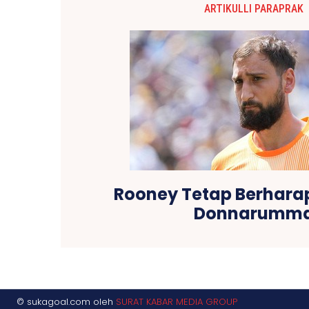
ARTIKULLI PARAPRAK
Rooney Tetap Berhara
Donnarumm
© sukagoal.com oleh
SURAT KABAR MEDIA GROUP