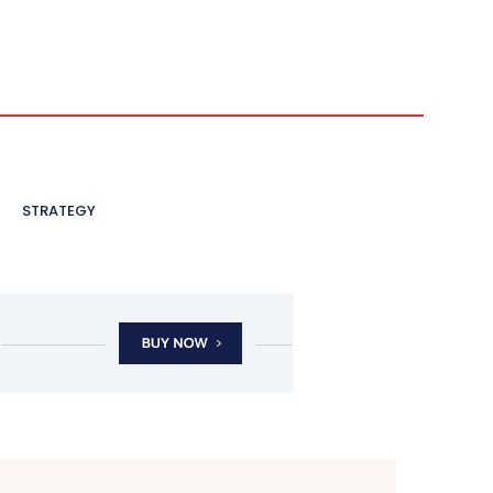
STRATEGY