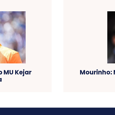
p MU Kejar
Mourinho: 
a