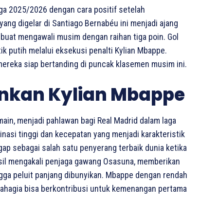
a 2025/2026 dengan cara positif setelah
ang digelar di Santiago Bernabéu ini menjadi ajang
 buat mengawali musim dengan raihan tiga poin. Gol
k putih melalui eksekusi penalti Kylian Mbappe.
mereka siap bertanding di puncak klasemen musim ini.
nkan Kylian Mbappe
main, menjadi pahlawan bagi Real Madrid dalam laga
asi tinggi dan kecepatan yang menjadi karakteristik
p sebagai salah satu penyerang terbaik dunia ketika
asil mengakali penjaga gawang Osasuna, memberikan
gga peluit panjang dibunyikan. Mbappe dengan rendah
ya bahagia bisa berkontribusi untuk kemenangan pertama