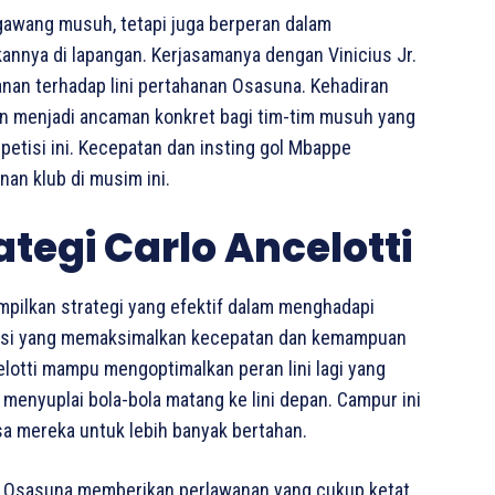
awang musuh, tetapi juga berperan dalam
nnya di lapangan. Kerjasamanya dengan Vinicius Jr.
anan terhadap lini pertahanan Osasuna. Kehadiran
n menjadi ancaman konkret bagi tim-tim musuh yang
etisi ini. Kecepatan dan insting gol Mbappe
an klub di musim ini.
tegi Carlo Ancelotti
mpilkan strategi yang efektif dalam menghadapi
masi yang memaksimalkan kecepatan dan kemampuan
lotti mampu mengoptimalkan peran lini lagi yang
menyuplai bola-bola matang ke lini depan. Campur ini
 mereka untuk lebih banyak bertahan.
, Osasuna memberikan perlawanan yang cukup ketat.