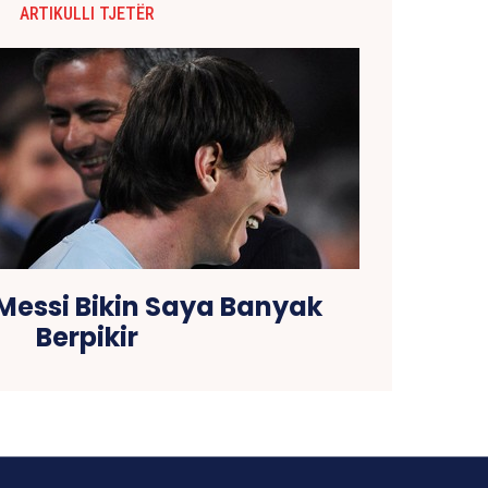
ARTIKULLI TJETËR
Messi Bikin Saya Banyak
Berpikir