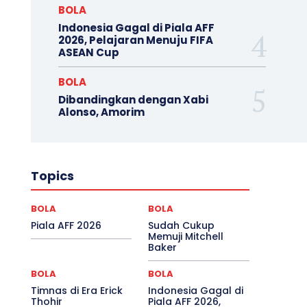
BOLA
Indonesia Gagal di Piala AFF
2026, Pelajaran Menuju FIFA
ASEAN Cup
BOLA
Dibandingkan dengan Xabi
Alonso, Amorim
Topics
BOLA
BOLA
Piala AFF 2026
Sudah Cukup
Memuji Mitchell
Baker
BOLA
BOLA
Timnas di Era Erick
Indonesia Gagal di
Thohir
Piala AFF 2026,