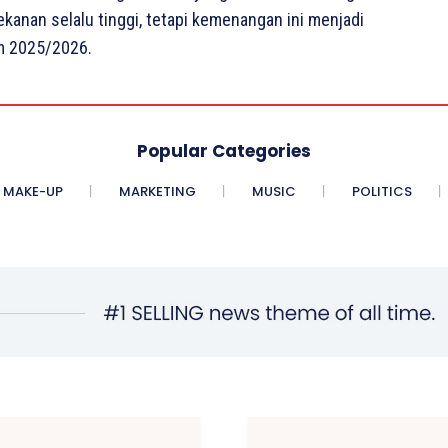
ekanan selalu tinggi, tetapi kemenangan ini menjadi
im 2025/2026.
Popular Categories
MAKE-UP
MARKETING
MUSIC
POLITICS