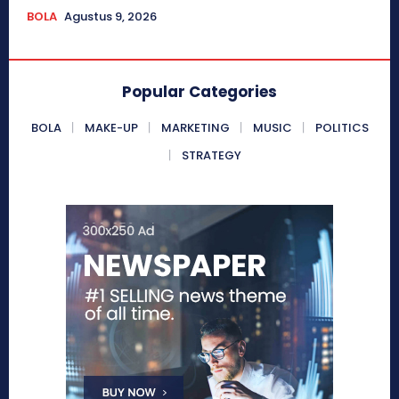
BOLA
Agustus 9, 2026
Popular Categories
BOLA
MAKE-UP
MARKETING
MUSIC
POLITICS
STRATEGY