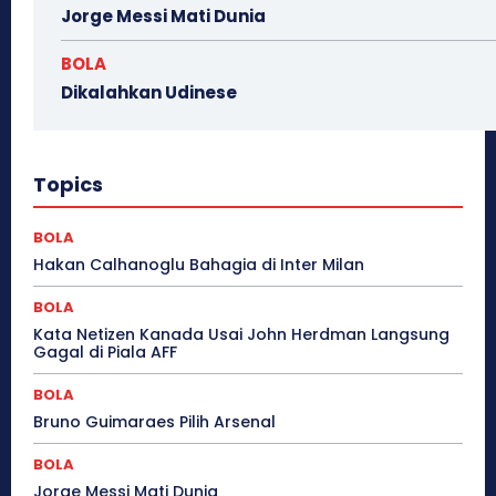
Jorge Messi Mati Dunia
BOLA
Dikalahkan Udinese
Topics
BOLA
Hakan Calhanoglu Bahagia di Inter Milan
BOLA
Kata Netizen Kanada Usai John Herdman Langsung
Gagal di Piala AFF
BOLA
Bruno Guimaraes Pilih Arsenal
BOLA
Jorge Messi Mati Dunia