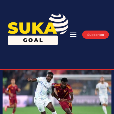
Subscribe