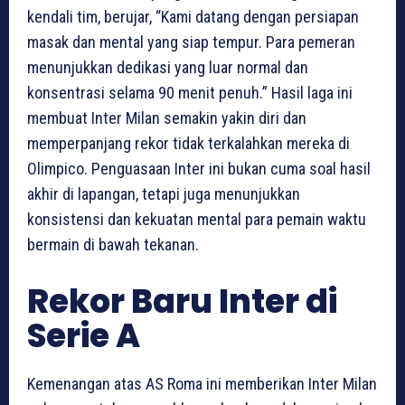
kendali tim, berujar, “Kami datang dengan persiapan
masak dan mental yang siap tempur. Para pemeran
menunjukkan dedikasi yang luar normal dan
konsentrasi selama 90 menit penuh.” Hasil laga ini
membuat Inter Milan semakin yakin diri dan
memperpanjang rekor tidak terkalahkan mereka di
Olimpico. Penguasaan Inter ini bukan cuma soal hasil
akhir di lapangan, tetapi juga menunjukkan
konsistensi dan kekuatan mental para pemain waktu
bermain di bawah tekanan.
Rekor Baru Inter di
Serie A
Kemenangan atas AS Roma ini memberikan Inter Milan