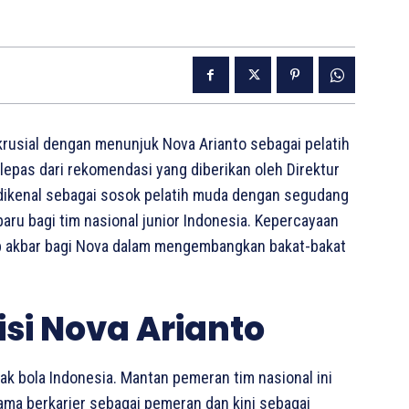
usial dengan menunjuk Nova Arianto sebagai pelatih
rlepas dari rekomendasi yang diberikan oleh Direktur
 dikenal sebagai sosok pelatih muda dengan segudang
ru bagi tim nasional junior Indonesia. Kepercayaan
b akbar bagi Nova dalam mengembangkan bakat-bakat
si Nova Arianto
k bola Indonesia. Mantan pemeran tim nasional ini
ma berkarier sebagai pemeran dan kini sebagai