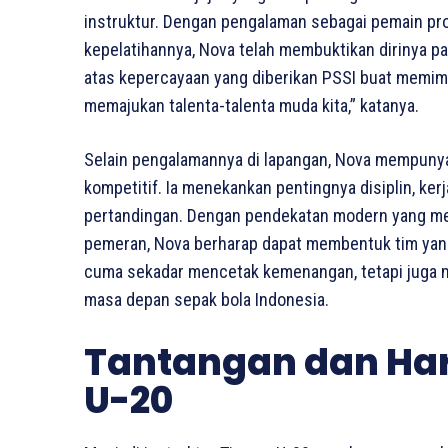
instruktur. Dengan pengalaman sebagai pemain pr
kepelatihannya, Nova telah membuktikan dirinya p
atas kepercayaan yang diberikan PSSI buat memimp
memajukan talenta-talenta muda kita,” katanya.
Selain pengalamannya di lapangan, Nova mempunya
kompetitif. Ia menekankan pentingnya disiplin, ker
pertandingan. Dengan pendekatan modern yang m
pemeran, Nova berharap dapat membentuk tim yang 
cuma sekadar mencetak kemenangan, tetapi juga 
masa depan sepak bola Indonesia.
Tantangan dan Ha
U-20