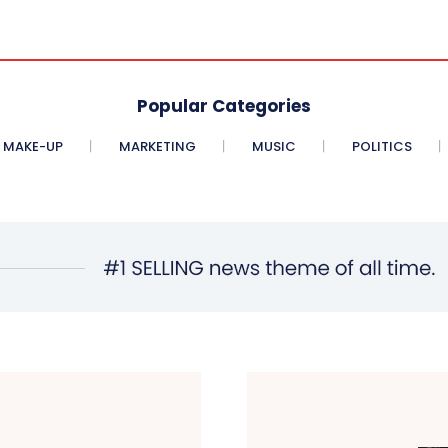
Popular Categories
MAKE-UP
MARKETING
MUSIC
POLITICS