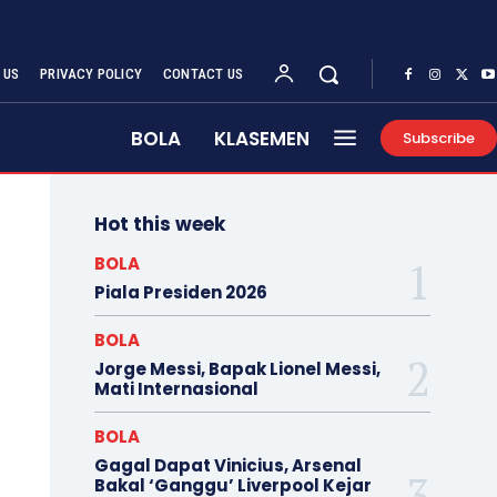
 US
PRIVACY POLICY
CONTACT US
BOLA
KLASEMEN
Subscribe
Hot this week
BOLA
Piala Presiden 2026
BOLA
Jorge Messi, Bapak Lionel Messi,
Mati Internasional
BOLA
Gagal Dapat Vinicius, Arsenal
Bakal ‘Ganggu’ Liverpool Kejar