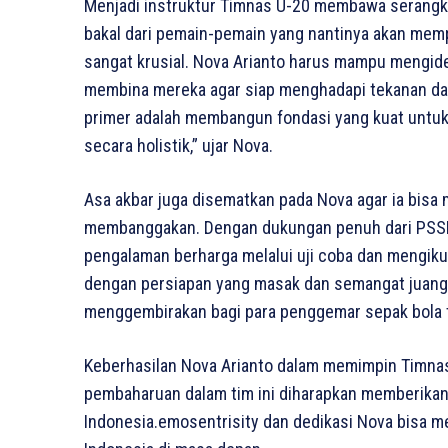
Menjadi instruktur Timnas U-20 membawa serangkai
bakal dari pemain-pemain yang nantinya akan mem
sangat krusial. Nova Arianto harus mampu mengid
membina mereka agar siap menghadapi tekanan dan 
primer adalah membangun fondasi yang kuat untu
secara holistik,” ujar Nova.
Asa akbar juga disematkan pada Nova agar ia bisa
membanggakan. Dengan dukungan penuh dari PSSI,
pengalaman berharga melalui uji coba dan mengiku
dengan persiapan yang masak dan semangat juang 
menggembirakan bagi para penggemar sepak bola t
Keberhasilan Nova Arianto dalam memimpin Timnas
pembaharuan dalam tim ini diharapkan memberikan
Indonesia.emosentrisity dan dedikasi Nova bisa m