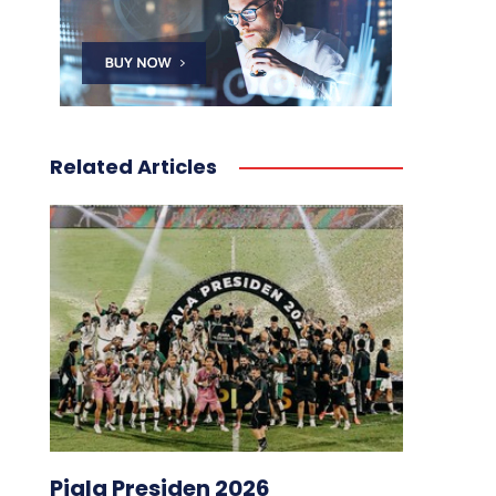
Related Articles
Piala Presiden 2026