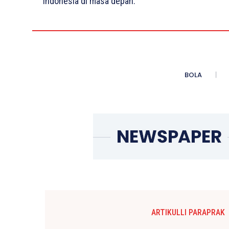
Indonesia di masa depan.
BOLA
ARTIKULLI PARAPRAK