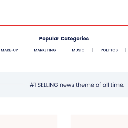
Popular Categories
MAKE-UP
MARKETING
MUSIC
POLITICS