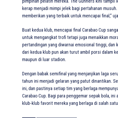
pimpinan pelatih mereka. The Gunners kini tampil l
kerap menjadi mimpi jelek bagi pertahanan musuh. 
memberikan yang terbaik untuk mencapai final,” uj
Buat kedua klub, mencapai final Carabao Cup sang
untuk mengangkat trofi tetapi juga menaikkan mora
pertandingan yang diwarnai emosional tinggi, dan ka
dari kedua klub pun akan turut ambil porsi dalam 
maupun di luar stadion.
Dengan babak semifinal yang menjanjikan laga seru
tahun ini menjadi gelaran yang patut dinantikan. 
ini, dan pastinya setiap tim yang berlaga mempuny
Carabao Cup. Bagi para penggemar sepak bola, ini 
klub-klub favorit mereka yang berlaga di salah sat