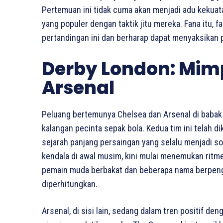
Pertemuan ini tidak cuma akan menjadi adu kekuat
yang populer dengan taktik jitu mereka. Fana itu, 
pertandingan ini dan berharap dapat menyaksikan
Derby London: Mim
Arsenal
Peluang bertemunya Chelsea dan Arsenal di babak 
kalangan pecinta sepak bola. Kedua tim ini telah d
sejarah panjang persaingan yang selalu menjadi s
kendala di awal musim, kini mulai menemukan ritme
pemain muda berbakat dan beberapa nama berpeng
diperhitungkan.
Arsenal, di sisi lain, sedang dalam tren positif 