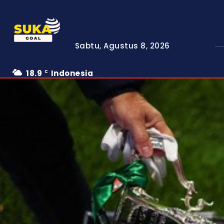
Sabtu, Agustus 8, 2026
18.9
Indonesia
C