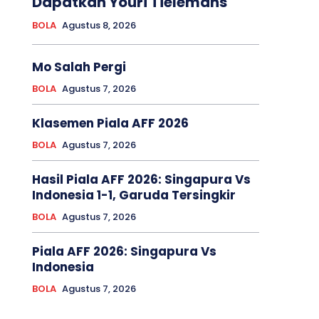
Dapatkan Youri Tielemans
BOLA
Agustus 8, 2026
Mo Salah Pergi
BOLA
Agustus 7, 2026
Klasemen Piala AFF 2026
BOLA
Agustus 7, 2026
Hasil Piala AFF 2026: Singapura Vs
Indonesia 1-1, Garuda Tersingkir
BOLA
Agustus 7, 2026
Piala AFF 2026: Singapura Vs
Indonesia
BOLA
Agustus 7, 2026