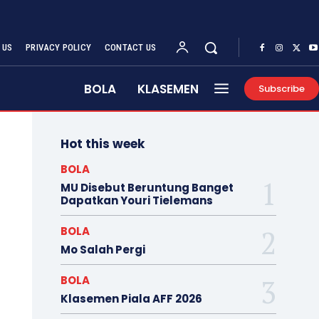
 US
PRIVACY POLICY
CONTACT US
BOLA
KLASEMEN
Subscribe
Hot this week
BOLA
MU Disebut Beruntung Banget
Dapatkan Youri Tielemans
BOLA
Mo Salah Pergi
BOLA
Klasemen Piala AFF 2026