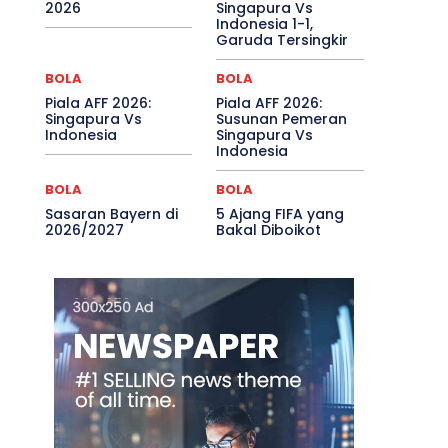
2026
Singapura Vs
Indonesia 1-1,
Garuda Tersingkir
BOLA
BOLA
Piala AFF 2026:
Piala AFF 2026:
Singapura Vs
Susunan Pemeran
Indonesia
Singapura Vs
Indonesia
BOLA
BOLA
Sasaran Bayern di
5 Ajang FIFA yang
2026/2027
Bakal Diboikot