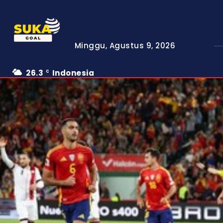
Minggu, Agustus 9, 2026
26.3
Indonesia
C