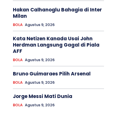
Hakan Calhanoglu Bahagia di Inter
Milan
BOLA
Agustus 9, 2026
Kata Netizen Kanada Usai John
Herdman Langsung Gagal di Piala
AFF
BOLA
Agustus 9, 2026
Bruno Guimaraes Pilih Arsenal
BOLA
Agustus 9, 2026
Jorge Messi Mati Dunia
BOLA
Agustus 9, 2026