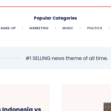
Popular Categories
MAKE-UP
MARKETING
MUSIC
POLITICS
 Indonesia vs