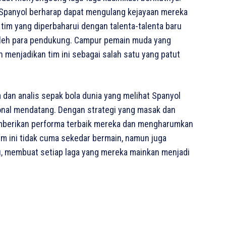
Spanyol berharap dapat mengulang kejayaan mereka
i tim yang diperbaharui dengan talenta-talenta baru
 oleh para pendukung. Campur pemain muda yang
 menjadikan tim ini sebagai salah satu yang patut
 dan analis sepak bola dunia yang melihat Spanyol
sional mendatang. Dengan strategi yang masak dan
emberikan performa terbaik mereka dan mengharumkan
im ini tidak cuma sekedar bermain, namun juga
u, membuat setiap laga yang mereka mainkan menjadi