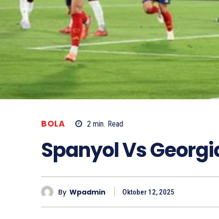
BOLA
2
min.
Read
Spanyol Vs Georgi
By
Wpadmin
Oktober 12, 2025