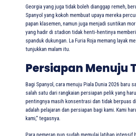
Georgia yang juga tidak boleh dianggap remeh, be
Spanyol yang kokoh membuat upaya mereka percuma.
papan klasemen, namun juga menjadi suntikan mora
yang hadir di stadion tidak henti-hentinya memb
spanduk dukungan. La Furia Roja memang layak me
tunjukkan malam itu.
Persiapan Menuju 
Bagi Spanyol, cara menuju Piala Dunia 2026 baru s
salah satu dari rangkaian persiapan pelik yang ha
pentingnya masih konsentrasi dan tidak berpuas di
adalah pelajaran dan persiapan bagi kami. Kami har
kami,” tegasnya.
Para pemeran pun sudah memulai latihan intensif b