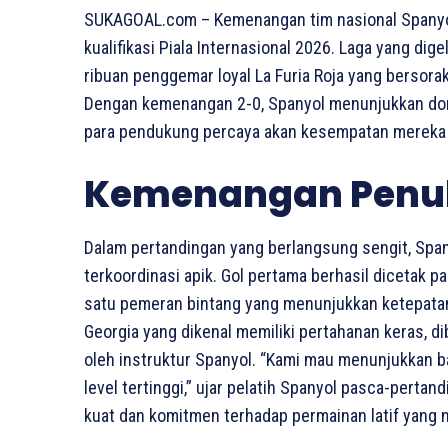
SUKAGOAL.com – Kemenangan tim nasional Spanyo
kualifikasi Piala Internasional 2026. Laga yang dig
ribuan penggemar loyal La Furia Roja yang bersor
Dengan kemenangan 2-0, Spanyol menunjukkan domi
para pendukung percaya akan kesempatan mereka di 
Kemenangan Penu
Dalam pertandingan yang berlangsung sengit, Sp
terkoordinasi apik. Gol pertama berhasil dicetak p
satu pemeran bintang yang menunjukkan ketepata
Georgia yang dikenal memiliki pertahanan keras, d
oleh instruktur Spanyol. “Kami mau menunjukkan ba
level tertinggi,” ujar pelatih Spanyol pasca-pert
kuat dan komitmen terhadap permainan latif yang m