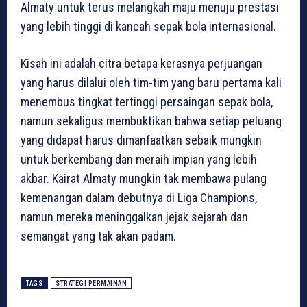
Almaty untuk terus melangkah maju menuju prestasi
yang lebih tinggi di kancah sepak bola internasional.
Kisah ini adalah citra betapa kerasnya perjuangan
yang harus dilalui oleh tim-tim yang baru pertama kali
menembus tingkat tertinggi persaingan sepak bola,
namun sekaligus membuktikan bahwa setiap peluang
yang didapat harus dimanfaatkan sebaik mungkin
untuk berkembang dan meraih impian yang lebih
akbar. Kairat Almaty mungkin tak membawa pulang
kemenangan dalam debutnya di Liga Champions,
namun mereka meninggalkan jejak sejarah dan
semangat yang tak akan padam.
TAGS
STRATEGI PERMAINAN