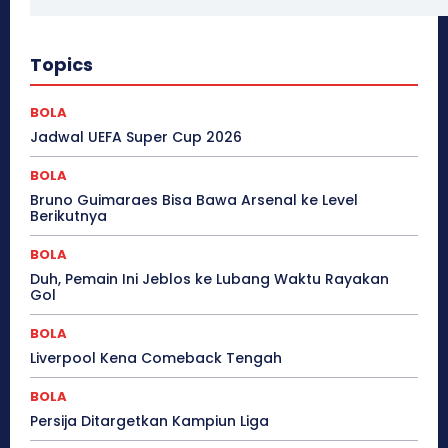
Topics
BOLA
Jadwal UEFA Super Cup 2026
BOLA
Bruno Guimaraes Bisa Bawa Arsenal ke Level
Berikutnya
BOLA
Duh, Pemain Ini Jeblos ke Lubang Waktu Rayakan
Gol
BOLA
Liverpool Kena Comeback Tengah
BOLA
Persija Ditargetkan Kampiun Liga