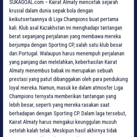
SUKAGOAL.com – Kairat Almaty mencetak sejarah
krusial dalam dunia sepak bola dengan
keikutsertaannya di Liga Champions buat pertama
kali. Klub asal Kazakhstan ini menghadapi tantangan
berat sepanjang perjalanan yang membawa mereka
berjumpa dengan Sporting CP, salah satu klub besar
dari Portugal. Walaupun harus menempuh perjalanan
yang panjang dan melelahkan, keberhasilan Kairat
Almaty menembus babak ini merupakan sebuah
prestasi yang patut dibanggakan oleh para pendukung
loyal mereka. Namun, masuk ke dalam atmosfer Liga
Champions ternyata memberikan tantangan yang
lebih besar, seperti yang mereka rasakan saat
berhadapan dengan Sporting CP. Dalam laga tersebut,
Kairat Almaty harus mengakui keunggulan musuh
setelah kalah telak. Meskipun hasil akhirnya tidak