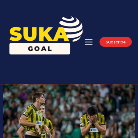
Subscribe