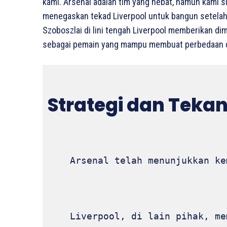
kami. Arsenal adalah tim yang hebat, namun kami 
menegaskan tekad Liverpool untuk bangun setelah
Szoboszlai di lini tengah Liverpool memberikan di
sebagai pemain yang mampu membuat perbedaan de
Strategi dan Teka