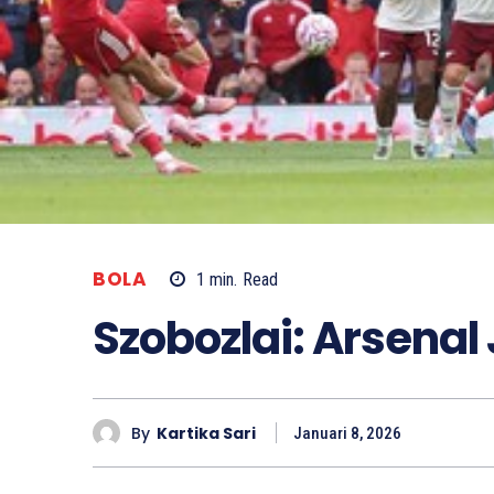
BOLA
1
min.
Read
Szobozlai: Arsenal 
By
Kartika Sari
Januari 8, 2026