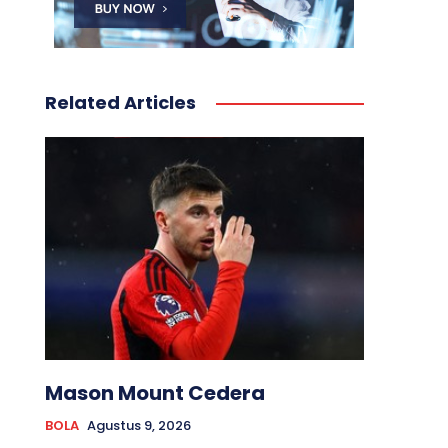
Related Articles
Mason Mount Cedera
BOLA
Agustus 9, 2026