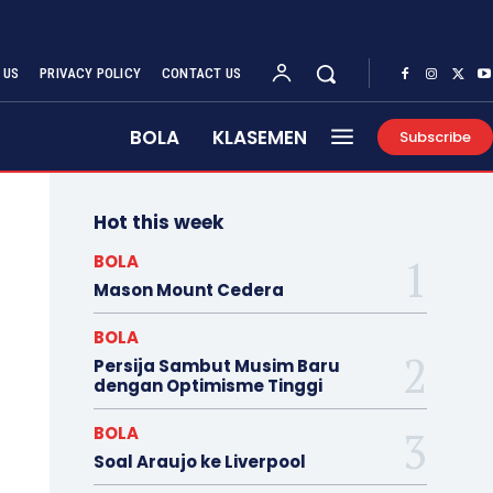
 US
PRIVACY POLICY
CONTACT US
BOLA
KLASEMEN
Subscribe
Hot this week
BOLA
Mason Mount Cedera
BOLA
Persija Sambut Musim Baru
dengan Optimisme Tinggi
BOLA
Soal Araujo ke Liverpool