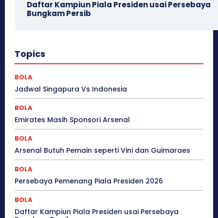
Daftar Kampiun Piala Presiden usai Persebaya
Bungkam Persib
Topics
BOLA
Jadwal Singapura Vs Indonesia
BOLA
Emirates Masih Sponsori Arsenal
BOLA
Arsenal Butuh Pemain seperti Vini dan Guimaraes
BOLA
Persebaya Pemenang Piala Presiden 2026
BOLA
Daftar Kampiun Piala Presiden usai Persebaya