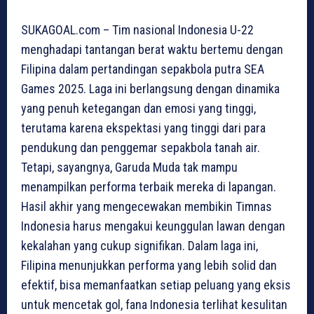
SUKAGOAL.com – Tim nasional Indonesia U-22
menghadapi tantangan berat waktu bertemu dengan
Filipina dalam pertandingan sepakbola putra SEA
Games 2025. Laga ini berlangsung dengan dinamika
yang penuh ketegangan dan emosi yang tinggi,
terutama karena ekspektasi yang tinggi dari para
pendukung dan penggemar sepakbola tanah air.
Tetapi, sayangnya, Garuda Muda tak mampu
menampilkan performa terbaik mereka di lapangan.
Hasil akhir yang mengecewakan membikin Timnas
Indonesia harus mengakui keunggulan lawan dengan
kekalahan yang cukup signifikan. Dalam laga ini,
Filipina menunjukkan performa yang lebih solid dan
efektif, bisa memanfaatkan setiap peluang yang eksis
untuk mencetak gol, fana Indonesia terlihat kesulitan