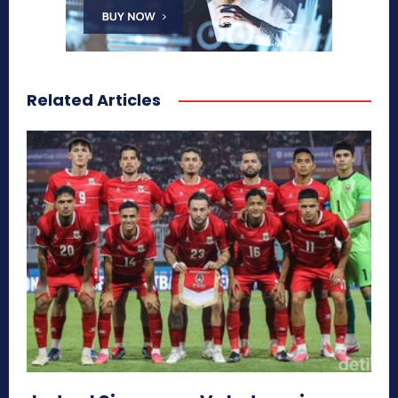
Related Articles