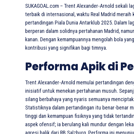
SUKAGOAL.com – Trent Alexander-Arnold sekali la
terbaik di internasional, waktu Real Madrid merai
pertandingan Piala Dunia Antarklub 2025. Dalam lag
berperan dalam solidnya pertahanan Madrid, namun
kanan. Dengan kemampuannya mengolah bola yang
kontribusi yang signifikan bagi timnya.
Performa Apik di P
Trent Alexander-Arnold memulai pertandingan den
inisiatif untuk menekan pertahanan musuh. Sepan
silang berbahaya yang nyaris semuanya menciptak
Statistiknya dalam pertandingan itu benar-benar
tinggi dan kemampuan fisiknya yang tidak tertandi
aspek ofensif; ia berulang kali mundur dengan le
agresi balik dari RB Salzburg. Performa ini menu