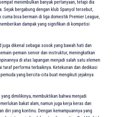
 sempat menimbulkan banyak pertanyaan, tetapi dia
. Sejak bergabung dengan klub Spanyol tersebut,
k cuma bisa bermain di liga domestik Premier League,
memberikan dampak yang signifikan di kompetisi
d juga dikenal sebagai sosok yang bawah hati dan
i pemain-pemain senior dan instruktur, meningkatkan
inannya di atas lapangan menjadi salah satu elemen
 taraf performa terbaiknya. Ketekunan dan dedikasi
 pemuda yang bercita-cita buat mengikuti jejaknya
 yang dimilikinya, membuktikan bahwa menjadi
merlukan bakat alam, namun juga kerja keras dan
n diri yang kontinu. Dengan kemampuannya yang