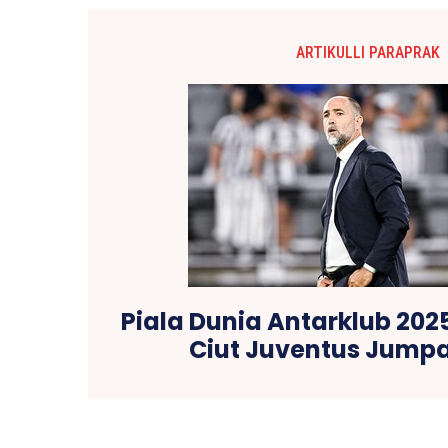
ARTIKULLI PARAPRAK
Piala Dunia Antarklub 202
Ciut Juventus Jump