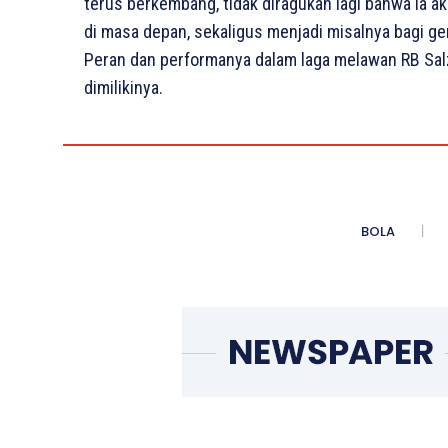
terus berkembang, tidak diragukan lagi bahwa ia ak
di masa depan, sekaligus menjadi misalnya bagi ge
Peran dan performanya dalam laga melawan RB Salzb
dimilikinya.
BOLA