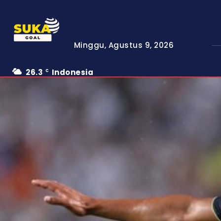
Minggu, Agustus 9, 2026
26.3
Indonesia
C