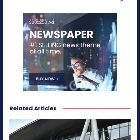
Related Articles