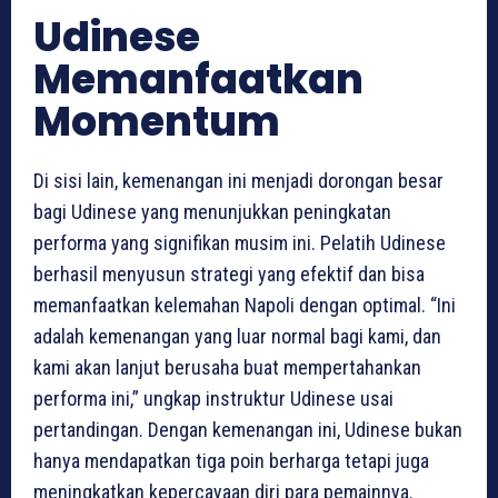
Udinese
Memanfaatkan
Momentum
Di sisi lain, kemenangan ini menjadi dorongan besar
bagi Udinese yang menunjukkan peningkatan
performa yang signifikan musim ini. Pelatih Udinese
berhasil menyusun strategi yang efektif dan bisa
memanfaatkan kelemahan Napoli dengan optimal. “Ini
adalah kemenangan yang luar normal bagi kami, dan
kami akan lanjut berusaha buat mempertahankan
performa ini,” ungkap instruktur Udinese usai
pertandingan. Dengan kemenangan ini, Udinese bukan
hanya mendapatkan tiga poin berharga tetapi juga
meningkatkan kepercayaan diri para pemainnya.