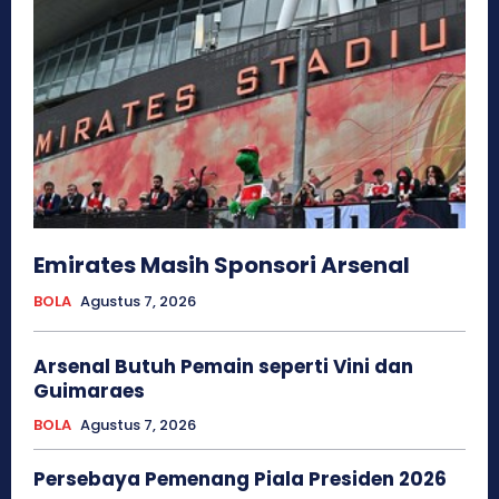
Emirates Masih Sponsori Arsenal
BOLA
Agustus 7, 2026
Arsenal Butuh Pemain seperti Vini dan
Guimaraes
BOLA
Agustus 7, 2026
Persebaya Pemenang Piala Presiden 2026