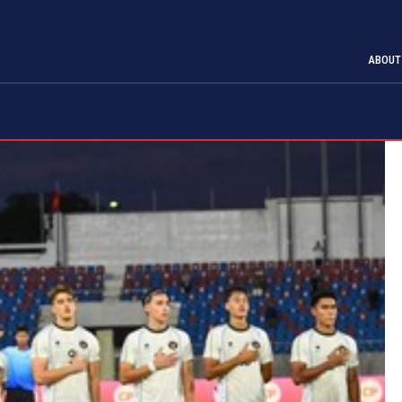
ABOUT