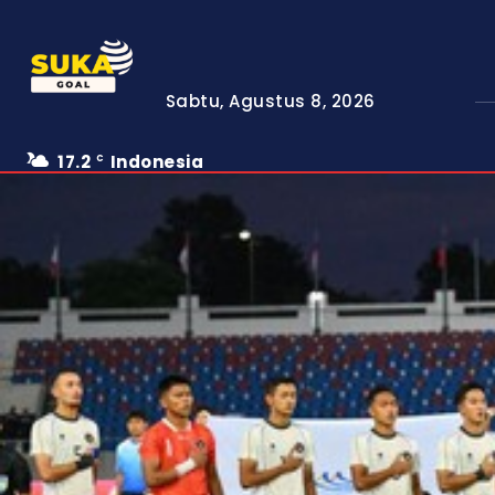
Sabtu, Agustus 8, 2026
17.2
Indonesia
C