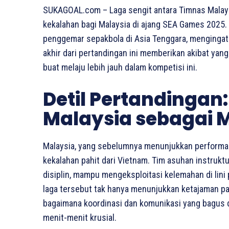
SUKAGOAL.com – Laga sengit antara Timnas Malay
kekalahan bagi Malaysia di ajang SEA Games 2025. 
penggemar sepakbola di Asia Tenggara, mengingat 
akhir dari pertandingan ini memberikan akibat yan
buat melaju lebih jauh dalam kompetisi ini.
Detil Pertandingan
Malaysia sebagai
Malaysia, yang sebelumnya menunjukkan performa 
kekalahan pahit dari Vietnam. Tim asuhan instrukt
disiplin, mampu mengeksploitasi kelemahan di lini
laga tersebut tak hanya menunjukkan ketajaman pa
bagaimana koordinasi dan komunikasi yang bagus 
menit-menit krusial.