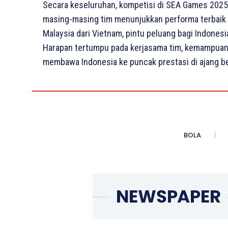
Secara keseluruhan, kompetisi di SEA Games 2025
masing-masing tim menunjukkan performa terbaik m
Malaysia dari Vietnam, pintu peluang bagi Indonesi
Harapan tertumpu pada kerjasama tim, kemampuan ad
membawa Indonesia ke puncak prestasi di ajang b
BOLA