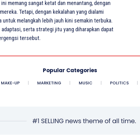
 ini memang sangat ketat dan menantang, dengan
ereka. Tetapi, dengan kekalahan yang dialami
a untuk melangkah lebih jauh kini semakin terbuka.
aptasi, serta strategi jitu yang diharapkan dapat
ergengsi tersebut.
Popular Categories
MAKE-UP
MARKETING
MUSIC
POLITICS