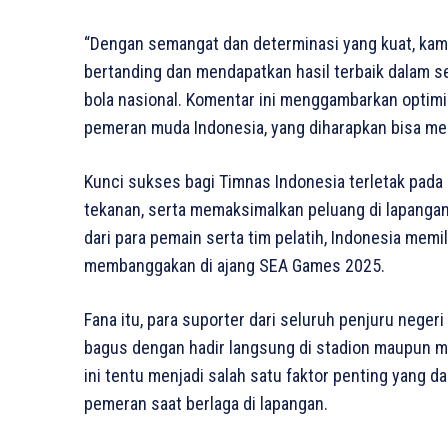
“Dengan semangat dan determinasi yang kuat, kam
bertanding dan mendapatkan hasil terbaik dalam se
bola nasional. Komentar ini menggambarkan optim
pemeran muda Indonesia, yang diharapkan bisa m
Kunci sukses bagi Timnas Indonesia terletak pad
tekanan, serta memaksimalkan peluang di lapangan
dari para pemain serta tim pelatih, Indonesia mem
membanggakan di ajang SEA Games 2025.
Fana itu, para suporter dari seluruh penjuru neg
bagus dengan hadir langsung di stadion maupun me
ini tentu menjadi salah satu faktor penting yang
pemeran saat berlaga di lapangan.