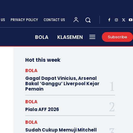
 US
PRIVACY POLICY
CONTACT US
BOLA
KLASEMEN
Subscribe
Hot this week
BOLA
Gagal Dapat Vinicius, Arsenal
Bakal ‘Ganggu’ Liverpool Kejar
Pemain
BOLA
Piala AFF 2026
BOLA
Sudah Cukup Memuji Mitchell