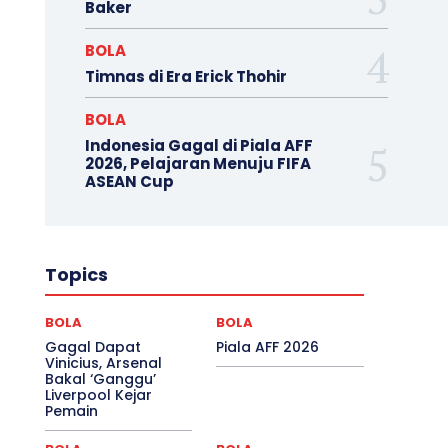
Baker
BOLA
Timnas di Era Erick Thohir
BOLA
Indonesia Gagal di Piala AFF
2026, Pelajaran Menuju FIFA
ASEAN Cup
Topics
BOLA
BOLA
Gagal Dapat
Piala AFF 2026
Vinicius, Arsenal
Bakal ‘Ganggu’
Liverpool Kejar
Pemain