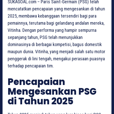
SUKAGOAL.com – Paris Saint-Germain (PSG) telah
mencatatkan pencapaian yang mengesankan di tahun
2025, membawa kebanggaan tersendiri bagi para
pemainnya, terutama bagi gelandang andalan mereka,
Vitinha. Dengan performa yang hampir sempurna
sepanjang tahun, PSG telah menunjukkan
dominasinya di berbagai kompetisi, bagus domestik
maupun dunia. Vitinha, yang menjadi salah satu motor
penggerak di lini tengah, mengakui perasaan puasnya
terhadap pencapaian tim.
Pencapaian
Mengesankan PSG
di Tahun 2025