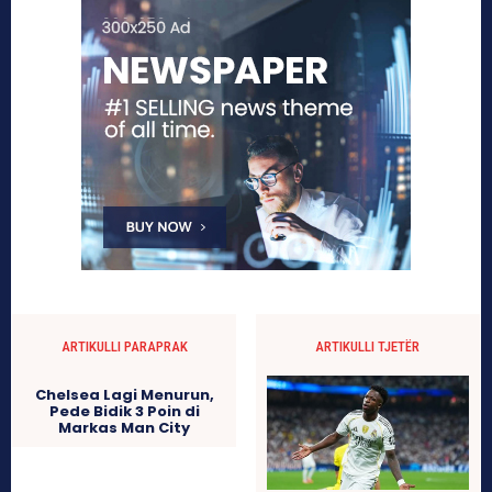
ARTIKULLI PARAPRAK
ARTIKULLI TJETËR
Chelsea Lagi Menurun,
Pede Bidik 3 Poin di
Markas Man City