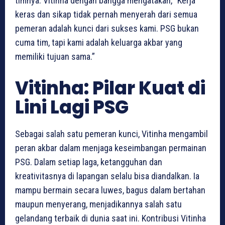
timnya. Vitinha dengan bangga mengatakan, “Kerja
keras dan sikap tidak pernah menyerah dari semua
pemeran adalah kunci dari sukses kami. PSG bukan
cuma tim, tapi kami adalah keluarga akbar yang
memiliki tujuan sama.”
Vitinha: Pilar Kuat di
Lini Lagi PSG
Sebagai salah satu pemeran kunci, Vitinha mengambil
peran akbar dalam menjaga keseimbangan permainan
PSG. Dalam setiap laga, ketangguhan dan
kreativitasnya di lapangan selalu bisa diandalkan. Ia
mampu bermain secara luwes, bagus dalam bertahan
maupun menyerang, menjadikannya salah satu
gelandang terbaik di dunia saat ini. Kontribusi Vitinha