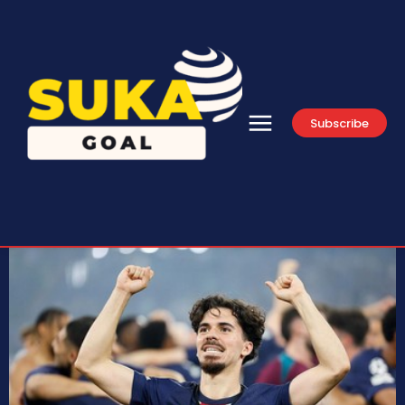
Subscribe