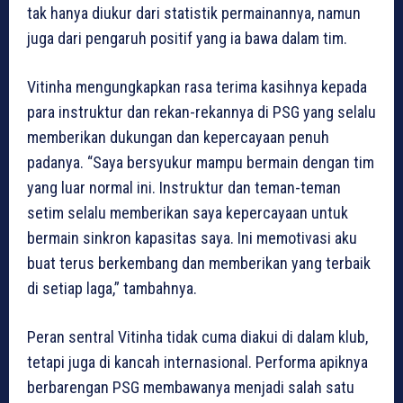
tak hanya diukur dari statistik permainannya, namun
juga dari pengaruh positif yang ia bawa dalam tim.
Vitinha mengungkapkan rasa terima kasihnya kepada
para instruktur dan rekan-rekannya di PSG yang selalu
memberikan dukungan dan kepercayaan penuh
padanya. “Saya bersyukur mampu bermain dengan tim
yang luar normal ini. Instruktur dan teman-teman
setim selalu memberikan saya kepercayaan untuk
bermain sinkron kapasitas saya. Ini memotivasi aku
buat terus berkembang dan memberikan yang terbaik
di setiap laga,” tambahnya.
Peran sentral Vitinha tidak cuma diakui di dalam klub,
tetapi juga di kancah internasional. Performa apiknya
berbarengan PSG membawanya menjadi salah satu