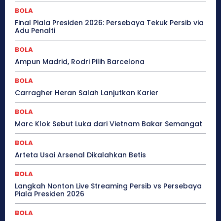
BOLA
Final Piala Presiden 2026: Persebaya Tekuk Persib via
Adu Penalti
BOLA
Ampun Madrid, Rodri Pilih Barcelona
BOLA
Carragher Heran Salah Lanjutkan Karier
BOLA
Marc Klok Sebut Luka dari Vietnam Bakar Semangat
BOLA
Arteta Usai Arsenal Dikalahkan Betis
BOLA
Langkah Nonton Live Streaming Persib vs Persebaya
Piala Presiden 2026
BOLA