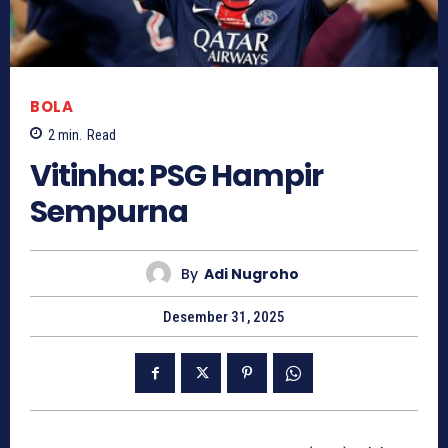
BOLA
2
min.
Read
Vitinha: PSG Hampir
Sempurna
By
Adi Nugroho
Desember 31, 2025