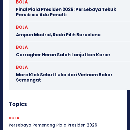
BOLA
Final Piala Presiden 2026: Persebaya Tekuk
Persib via Adu Penalti
BOLA
Ampun Madrid, Rodri Pilih Barcelona
BOLA
Carragher Heran Salah Lanjutkan Karier
BOLA
Marc Klok Sebut Luka dari Vietnam Bakar
Semangat
Topics
BOLA
Persebaya Pemenang Piala Presiden 2026