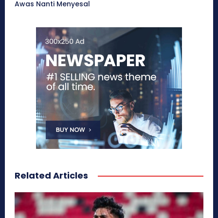
Awas Nanti Menyesal
Related Articles